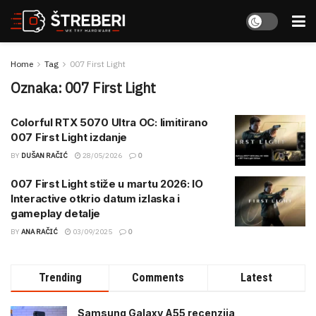
Home
Tag
007 First Light
Oznaka:
007 First Light
Colorful RTX 5070 Ultra OC: limitirano
007 First Light izdanje
BY
DUŠAN RAČIĆ
28/05/2026
0
007 First Light stiže u martu 2026: IO
Interactive otkrio datum izlaska i
gameplay detalje
BY
ANA RAČIĆ
03/09/2025
0
Trending
Comments
Latest
Samsung Galaxy A55 recenzija