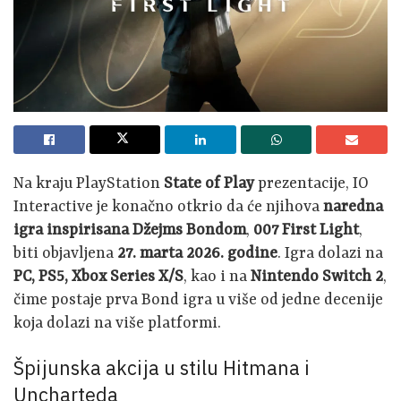
Na kraju PlayStation
State of Play
prezentacije, IO
Interactive je konačno otkrio da će njihova
naredna
igra inspirisana Džejms Bondom
,
007 First Light
,
biti objavljena
27. marta 2026. godine
. Igra dolazi na
PC, PS5, Xbox Series X/S
, kao i na
Nintendo Switch 2
,
čime postaje prva Bond igra u više od jedne decenije
koja dolazi na više platformi.
Špijunska akcija u stilu Hitmana i
Uncharteda