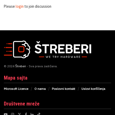
Please
login
to join discussion
© 2024
Štreberi
- Sva prava zadržana.
Mapa sajta
Microsoft Licence
O nama
Poslovni kontakt
Uslovi korišćenja
Društvene mreže