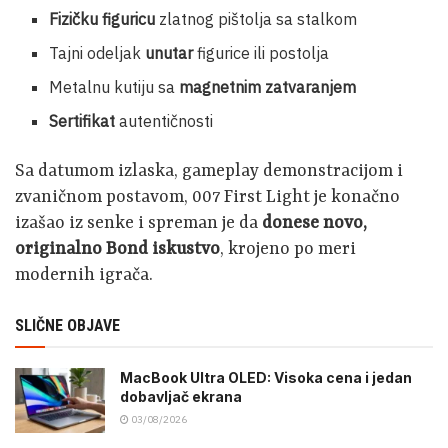
Fizičku figuricu
zlatnog pištolja sa stalkom
Tajni odeljak
unutar
figurice ili postolja
Metalnu kutiju sa
magnetnim zatvaranjem
Sertifikat
autentičnosti
Sa datumom izlaska, gameplay demonstracijom i
zvaničnom postavom, 007 First Light je konačno
izašao iz senke i spreman je da
donese novo,
originalno Bond iskustvo
, krojeno po meri
modernih igrača.
SLIČNE OBJAVE
MacBook Ultra OLED: Visoka cena i jedan
dobavljač ekrana
03/08/2026