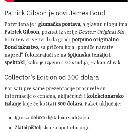
Patrick Gibson je novi James Bond
Potvrđena je i
glumačka postava
, a glavnu ulogu ima
Patrick Gibson
, poznat iz serije
Dexter: Original Sin
.
IO Interactive tvrdi da gradi
potpuno originalno
Bond iskustvo
, sa pričom koja „pomiče narativ
napred“, fokusirajući se na
špijunsku tenziju i
spektakl
, kako je izjavio CEO studija, Hakan Abrak.
Collector’s Edition od 300 dolara
Par sati pre same prezentacije procurele su
informacije o cenama, uključujući i
kolekcionarsko
izdanje
koje će koštati
300 dolara
. Paket uključuje:
Igru sa
deluxe
digitalnim sadržajem
Zlatni pištolj
skin za upotrebu u igri