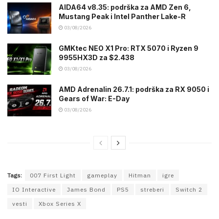
AIDA64 v8.35: podrška za AMD Zen 6,
Mustang Peak i Intel Panther Lake-R
03/08/2026
GMKtec NEO X1 Pro: RTX 5070 i Ryzen 9
9955HX3D za $2.438
03/08/2026
AMD Adrenalin 26.7.1: podrška za RX 9050 i
Gears of War: E-Day
03/08/2026
Tags:
007 First Light
gameplay
Hitman
igre
IO Interactive
James Bond
PS5
streberi
Switch 2
vesti
Xbox Series X