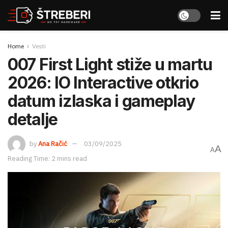
Home
Vesti
007 First Light stiže u martu
2026: IO Interactive otkrio
datum izlaska i gameplay
detalje
by
Ana Račić
03/09/2025
A
A
Reading Time: 2 mins read