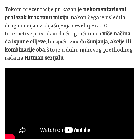
Tokom prezentacije prikazan je
nekomentarisani
prolazak kroz ranu misiju
, nakon čega je usledila
druga misija uz objašnjenja developera. IO
Interactive je istakao da će igrači imati
više načina
da ispune ciljeve
, birajući između
šunjanja, akcije ili
kombinacije oba
, što je u duhu njihovog prethodnog
rada na
Hitman serijalu
.