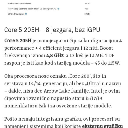
Core 5 205H – 8 jezgara, bez iGPU
Core 5 205H
je osmojezgarni čip sa konfiguracijom 4
performance + 4 efficient jezgara i 12 niti. Boost
frekvencija iznosi
4,8 GHz
, a L3 keš je 12 MB. TDP
raspon je isti kao kod starijeg modela – 45 do 115W.
Oba procesora nose oznaku „Core 200“, što ih
svrstava u 13./14. generaciju, ali bez „Ultra“ u nazivu
– dakle, nisu deo Arrow Lake familije. Intel je ovim
čipovima i zvanično napustio staru i5/i7/i9
nomenklaturu čak i za osvežene starije modele.
Pošto nemaju integrisanu grafiku, ovi procesori su
namenjeni sistemima koji koriste
eksternu grafičku