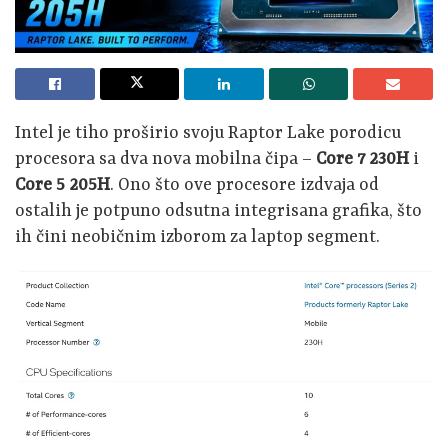
Intel je tiho proširio svoju Raptor Lake porodicu
procesora sa dva nova mobilna čipa –
Core 7 230H
i
Core 5 205H
. Ono što ove procesore izdvaja od
ostalih je potpuno odsutna integrisana grafika, što
ih čini neobičnim izborom za laptop segment.