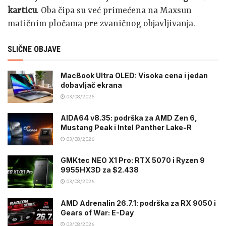
karticu
. Oba čipa su već primećena na Maxsun
matičnim pločama pre zvaničnog objavljivanja.
SLIČNE OBJAVE
MacBook Ultra OLED: Visoka cena i jedan
dobavljač ekrana
03/08/2026
AIDA64 v8.35: podrška za AMD Zen 6,
Mustang Peak i Intel Panther Lake-R
03/08/2026
GMKtec NEO X1 Pro: RTX 5070 i Ryzen 9
9955HX3D za $2.438
03/08/2026
AMD Adrenalin 26.7.1: podrška za RX 9050 i
Gears of War: E-Day
03/08/2026