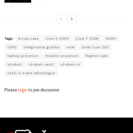
Tags:
Arrow Lake
Core 5 205H
Core 7 230H
DDR5
iGPU
integrisana grafika
intel
Intel Core 200
laptop procesori
mobilni procesori
Raptor Lake
streberi
streberi vesti
streberi.rs
vesti iz sveta tehnologije
Please
login
to join discussion