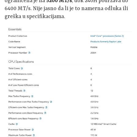
ograničena je na
5200 MT/s
, dok 240H podržava do
6400 MT/s. Nije jasno da li je to namerna odluka ili
greška u specifikacijama.