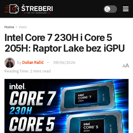
Home
Vesti
Intel Core 7 230H i Core 5
205H: Raptor Lake bez iGPU
by
Dušan Račić
08/06/2026
A
A
Reading Time: 2 mins read