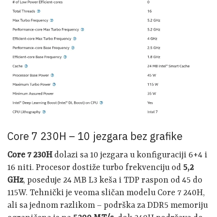
Core 7 230H – 10 jezgara bez grafike
Core 7 230H
dolazi sa 10 jezgara u konfiguraciji 6+4 i
16 niti. Procesor dostiže turbo frekvenciju od
5,2
GHz
, poseduje 24 MB L3 keša i TDP raspon od 45 do
115W. Tehnički je veoma sličan modelu Core 7 240H,
ali sa jednom razlikom – podrška za DDR5 memoriju