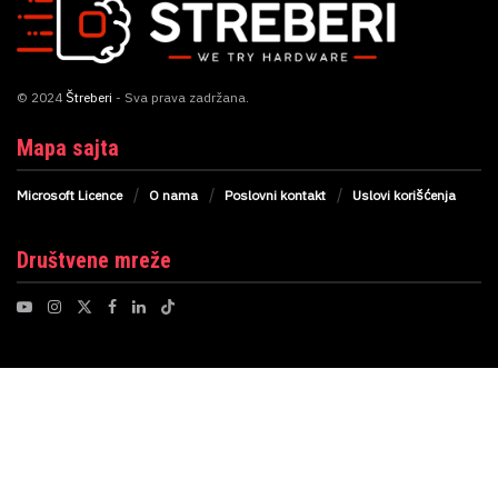
© 2024
Štreberi
- Sva prava zadržana.
Mapa sajta
Microsoft Licence
O nama
Poslovni kontakt
Uslovi korišćenja
Društvene mreže