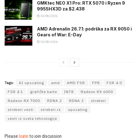
GMKtec NEO X1 Pro: RTX 5070 i Ryzen 9
9955HX3D za $2.438
03/08/2026
AMD Adrenalin 26.7.1: podrška za RX 9050 i
Gears of War: E-Day
03/08/2026
Tags:
AI upscaling
amd
AMD FSR
FP8
FSR 4.0
FSR 4.1
grafičke karte
INT8
Radeon RX 6000
Radeon RX 7000
RDNA 2
RDNA 3
streberi
streberi vesti
streberi.rs
upscaling
vesti iz sveta tehnologije
Please
login
to join discussion