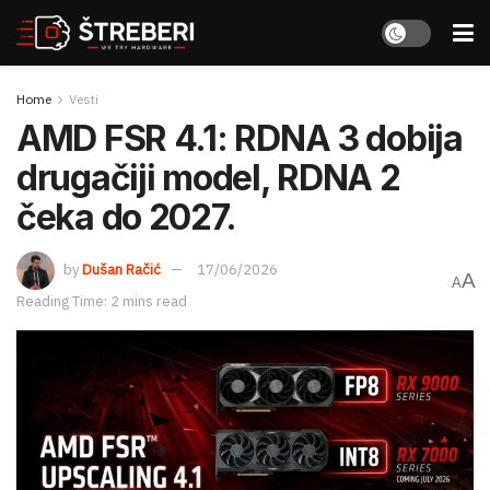
Home
Vesti
AMD FSR 4.1: RDNA 3 dobija
drugačiji model, RDNA 2
čeka do 2027.
by
Dušan Račić
17/06/2026
A
A
Reading Time: 2 mins read