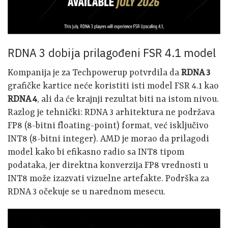
RDNA 3 dobija prilagođeni FSR 4.1 model
Kompanija je za Techpowerup potvrdila da
RDNA 3
grafičke kartice neće koristiti isti model FSR 4.1 kao
RDNA 4
, ali da će krajnji rezultat biti na istom nivou.
Razlog je tehnički: RDNA 3 arhitektura ne podržava
FP8 (8-bitni floating-point) format, već isključivo
INT8 (8-bitni integer). AMD je morao da prilagodi
model kako bi efikasno radio sa INT8 tipom
podataka, jer direktna konverzija FP8 vrednosti u
INT8 može izazvati vizuelne artefakte. Podrška za
RDNA 3 očekuje se u narednom mesecu.