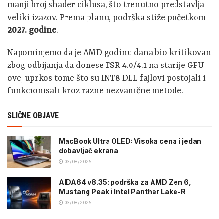
manji broj shader ciklusa, što trenutno predstavlja
veliki izazov. Prema planu, podrška stiže početkom
2027. godine
.
Napominjemo da je AMD godinu dana bio kritikovan
zbog odbijanja da donese FSR 4.0/4.1 na starije GPU-
ove, uprkos tome što su INT8 DLL fajlovi postojali i
funkcionisali kroz razne nezvanične metode.
SLIČNE OBJAVE
MacBook Ultra OLED: Visoka cena i jedan
dobavljač ekrana
03/08/2026
AIDA64 v8.35: podrška za AMD Zen 6,
Mustang Peak i Intel Panther Lake-R
03/08/2026