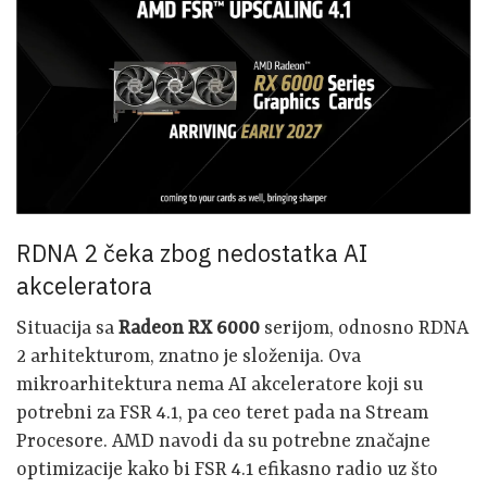
RDNA 2 čeka zbog nedostatka AI
akceleratora
Situacija sa
Radeon RX 6000
serijom, odnosno RDNA
2 arhitekturom, znatno je složenija. Ova
mikroarhitektura nema AI akceleratore koji su
potrebni za FSR 4.1, pa ceo teret pada na Stream
Procesore. AMD navodi da su potrebne značajne
optimizacije kako bi FSR 4.1 efikasno radio uz što